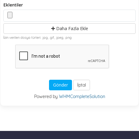
Eklentiler
Daha Fazla Ekle
İzin verilen dosya türleri: .jpg, .gif, .jpeg, .png
İptal
Powered by
WHMCompleteSolution