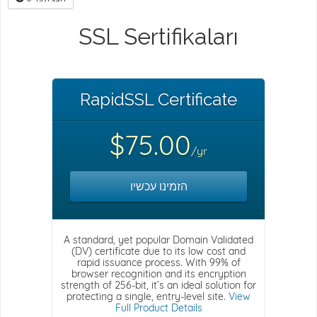
SSL Sertifikaları
RapidSSL Certificate
$75.00
/yr
הזמינו עכשיו
A standard, yet popular Domain Validated
(DV) certificate due to its low cost and
rapid issuance process. With 99% of
browser recognition and its encryption
strength of 256-bit, it’s an ideal solution for
protecting a single, entry-level site.
View
Full Product Details