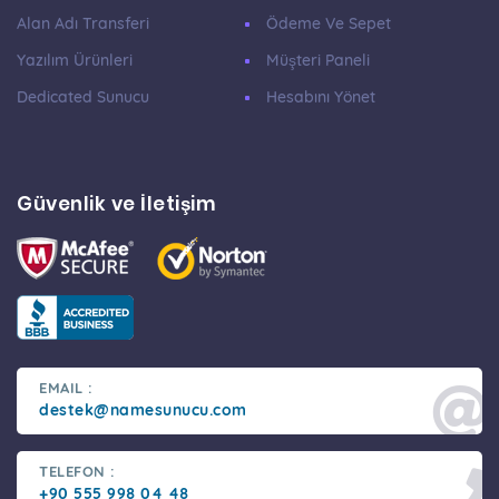
Alan Adı Transferi
Ödeme Ve Sepet
Yazılım Ürünleri
Müşteri Paneli
Dedicated Sunucu
Hesabını Yönet
Güvenlik ve İletişim
EMAIL :
destek@namesunucu.com
TELEFON :
+90 555 998 04 48