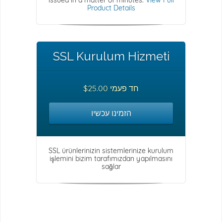
issued in a matter of minutes.
View Full
Product Details
SSL Kurulum Hizmeti
$25.00 חד פעמי
הזמינו עכשיו
SSL ürünlerinizin sistemlerinize kurulum
işlemini bizim tarafımızdan yapılmasını
sağlar