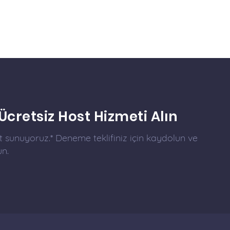
 Ücretsiz Host Hizmeti Alın
et sunuyoruz.* Deneme teklifiniz için kaydolun ve
un.