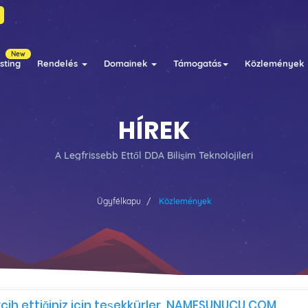
New
sting
Rendelés
Domainek
Támogatás
Közlemények
HÍREK
A Legfrissebb Ettől DDA Bilişim Teknolojileri
Ügyfélkapu
Közlemények
ercih ettiğiniz için teşekkürler. NAMESUNUCU.COM