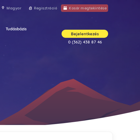
Magyar
Regisztráció
Kosár megtekintése
Tudásbázis
Bejelentkezés
0 (362) 438 87 46