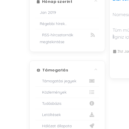
Hónap szerint
Jan 2019
Namesun
Régebbi hírek...
Tüm müşt
RSS-hírcsatornák
İlginiz 
megtekintése
31st Ja
Támogatás
Támogatási jegyek
Közlemények
Tudásbázis
Letöltések
Hálózat állapota