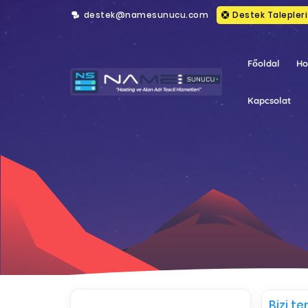
destek@namesunucu.com
Destek Talepleri
Főoldal
Ho
Kapcsolat
Bizi t