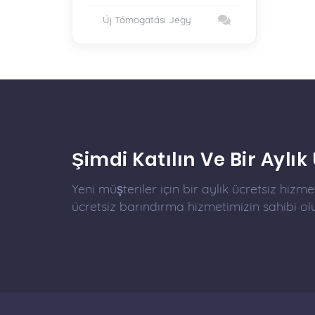
Új Támogatási Jegy
Şimdi Katılın Ve Bir Aylık
Yeni müşteriler için bir aylık ücretsiz hizm
ücretsiz barındırma hizmetimizin sahibi ol